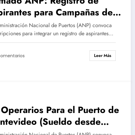
amado ANP: Registro de
pirantes para Campañas de
agado – Mecánico y
ministración Nacional de Puertos (ANP) convoca
ctricista (Puerto de
ripciones para integrar un registro de aspirantes…
ntevideo)
Leer Más
Comentarios
Operarios Para el Puerto de
ntevideo (Sueldo desde
9,747.71 hasta $44.392.25)
ministración Nacional de Puertos (ANP) convoca