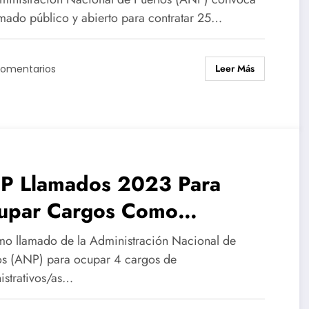
amado público y abierto para contratar 25…
Leer Más
Comentarios
P Llamados 2023 Para
upar Cargos Como
inistrativos/as
mo llamado de la Administración Nacional de
os (ANP) para ocupar 4 cargos de
istrativos/as…