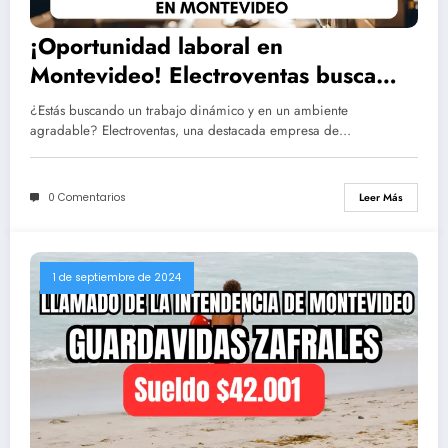
¡Oportunidad laboral en
Montevideo! Electroventas busca
Peón de Depósito Zafral
¿Estás buscando un trabajo dinámico y en un ambiente
agradable? Electroventas, una destacada empresa de…
0 Comentarios
Leer Más
1 de septiembre de 2024