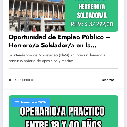
Oportunidad de Empleo Público –
Herrero/a Soldador/a en la
Intendencia de Montevideo
La Intendencia de Montevideo (IdeM) anuncia un llamado a
concurso abierto de oposición y méritos…
1 Comentarios
Leer Más
22 de enero de 2025