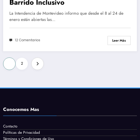
Barrido Inclusivo
La Intendencia de Montevideo informo que desde el 8 al 24 de
enero están abiertas las…
12 Comentarios
Leer Más
Paginación
1
2
de
entradas
Conocemos Mas
Contacto
Políticas de Privacidad
Términos y Condiciones de Uso