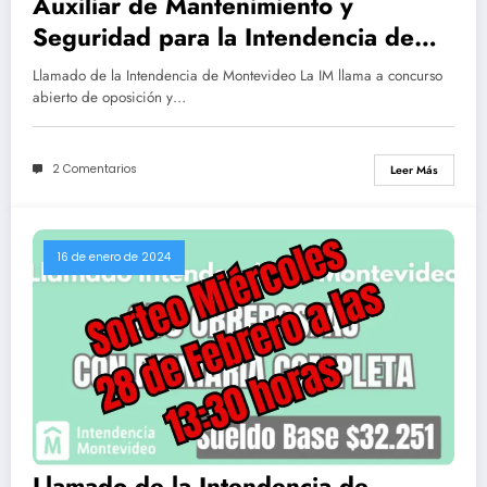
Auxiliar de Mantenimiento y
Seguridad para la Intendencia de
Montevideo (Sueldo $ 71.451)
Llamado de la Intendencia de Montevideo La IM llama a concurso
abierto de oposición y…
2 Comentarios
Leer Más
16 de enero de 2024
Llamado de la Intendencia de