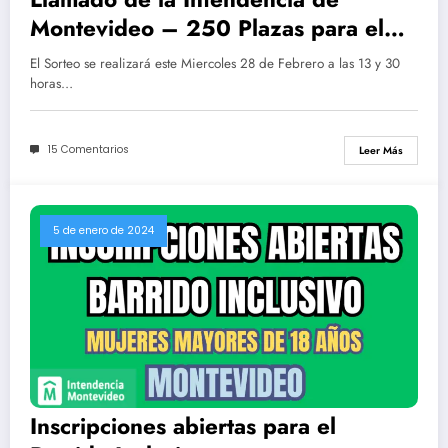
Montevideo – 250 Plazas para el
cargo de obreros ($32.251)
El Sorteo se realizará este Miercoles 28 de Febrero a las 13 y 30
horas…
15 Comentarios
Leer Más
5 de enero de 2024
Inscripciones abiertas para el