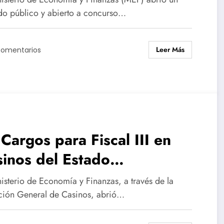
tor/a Administrativo/a
do público y abierto a concurso…
ontevideo)
Leer Más
Comentarios
Cargos para Fiscal III en
inos del Estado
ontevideo y Canelones)
isterio de Economía y Finanzas, a través de la
ción General de Casinos, abrió…