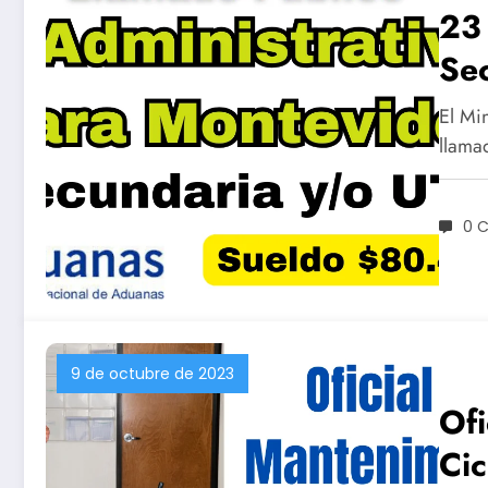
23 
Sec
Di
El Mi
(S
llama
0 
9 de octubre de 2023
Ofi
Cic