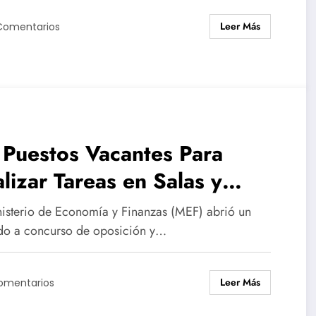
Leer Más
Comentarios
Puestos Vacantes Para
lizar Tareas en Salas y
sinos en Montevideo y
nisterio de Economía y Finanzas (MEF) abrió un
nelones
do a concurso de oposición y…
Leer Más
omentarios