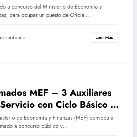
eral de Secretarí­a (Sueldo
do a concurso del Ministerio de Economía y
2.220,65)
zas, para ocupar un puesto de Oficial…
Leer Más
Comentarios
amados MEF – 3 Auxiliares
Servicio con Ciclo Básico o
U (Sueldo $ 52.220.65)
nisterio de Economía y Finanzas (MEF) convoca a
amado a concurso público y…