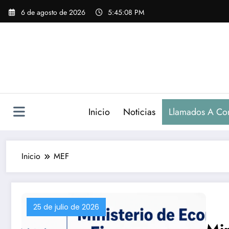
Saltar
6 de agosto de 2026
5:45:09 PM
al
contenido
Inicio
Noticias
Llamados A Co
Inicio
MEF
25 de julio de 2026