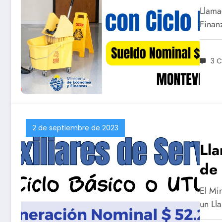
Gen
Llama
$5
Finan
3 
2 de septiembre de 2023
Ll
de 
UT
El Mi
un Ll