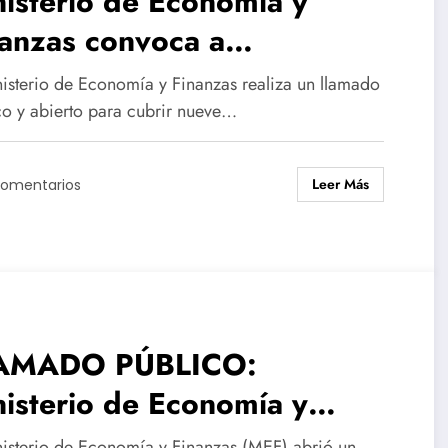
isterio de Economía y
anzas convoca a
inistrativos para la
nisterio de Economía y Finanzas realiza un llamado
ección Nacional de Catastro
co y abierto para cubrir nueve…
 Bachillerato
Leer Más
Comentarios
AMADO PÚBLICO:
isterio de Economía y
anzas abre concurso para
nisterio de Economía y Finanzas (MEF) abrió un