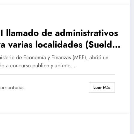
 llamado de administrativos
a varias localidades (Sueldo
8.379)
nisterio de Economía y Finanzas (MEF), abrió un
do a concurso publico y abierto…
Leer Más
Comentarios