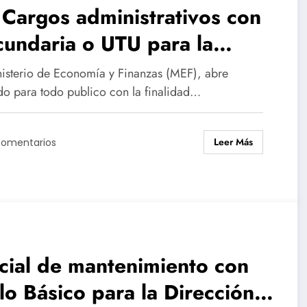
Cargos administrativos con
undaria o UTU para la
rección Nacional de Aduanas
nisterio de Economía y Finanzas (MEF), abre
ueldo $80.469,68)
do para todo publico con la finalidad…
Leer Más
Comentarios
cial de mantenimiento con
lo Básico para la Dirección