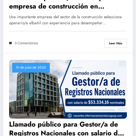
empresa de construcción en
Montevideo (Salario $60.000
Una importante empresa del sector de la construcción selecciona
nominales)
operario/a albañil con experiencia para desempeñar…
3 Comentarios
Leer Más
10 de julio de 2026
Llamado público para Gestor/a de
Registros Nacionales con salario de