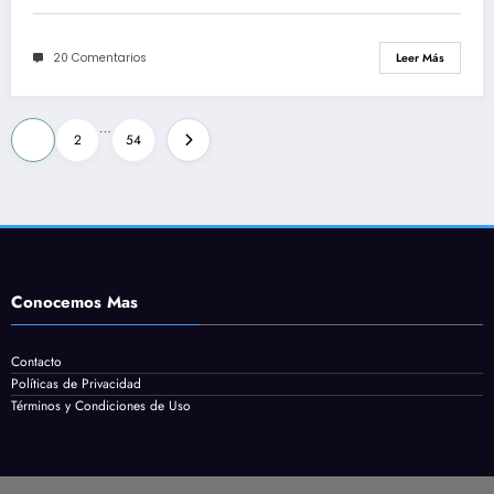
20 Comentarios
Leer Más
Paginación
…
1
2
54
de
entradas
Conocemos Mas
Contacto
Políticas de Privacidad
Términos y Condiciones de Uso