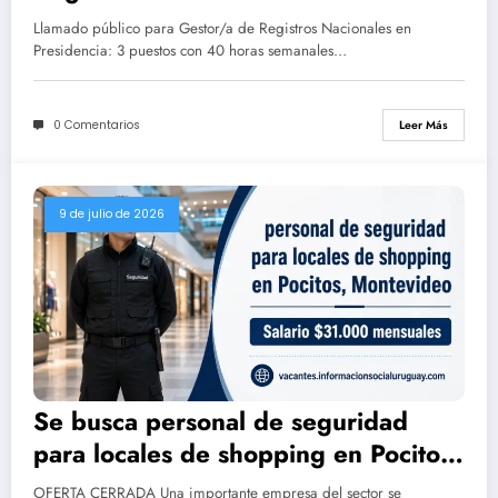
$53.334,16 nominales
Llamado público para Gestor/a de Registros Nacionales en
Presidencia: 3 puestos con 40 horas semanales…
0 Comentarios
Leer Más
9 de julio de 2026
Se busca personal de seguridad
para locales de shopping en Pocitos,
Montevideo (Salario $31.000
OFERTA CERRADA Una importante empresa del sector se