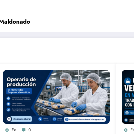
n Maldonado
En
0
E