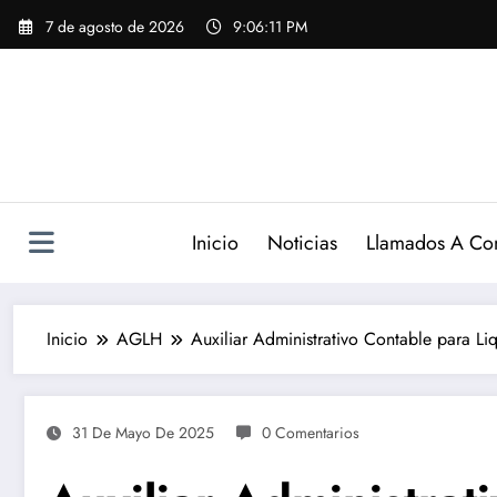
Saltar
7 de agosto de 2026
9:06:12 PM
al
contenido
Inicio
Noticias
Llamados A Co
Inicio
AGLH
Auxiliar Administrativo Contable para L
31 De Mayo De 2025
0 Comentarios