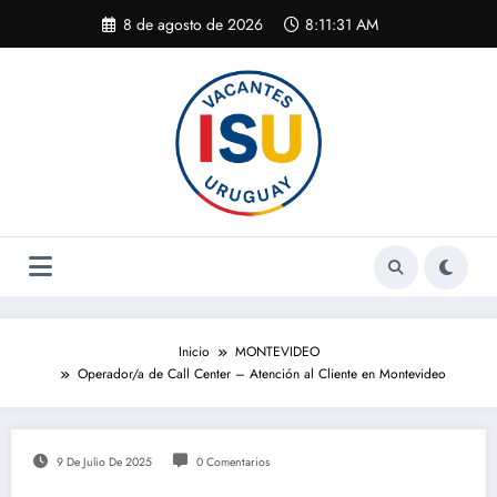
Saltar
8 de agosto de 2026
8:11:32 AM
al
contenido
Inicio
MONTEVIDEO
Operador/a de Call Center – Atención al Cliente en Montevideo
9 De Julio De 2025
0 Comentarios