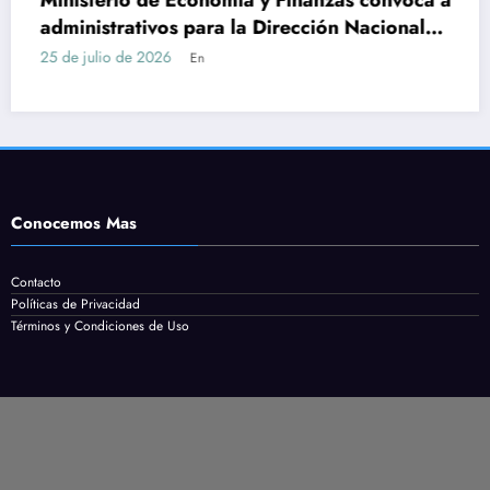
Dirección Nacional
Servicio en Maldonado: re
rato
cómo postularse
24 de julio de 2026
En
Conocemos Mas
Contacto
Políticas de Privacidad
Términos y Condiciones de Uso