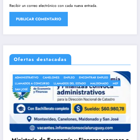
Recibir un correo electrónico con cada nueva entrada.
Ofertas destacadas
ENCONTRAR EMPLEO
ANEP
AUXILIAR DE LIMPIEZA
AUXILIAR DE
ESTADO
MALDONADO
MEF
AUXILIARES DE SERVICIO
EMPLEO
ENCON
LLAMADOS A CONCURSO
LLAMADOS DEL E
y Finanzas convoca a
DGEIP abre llamado para 