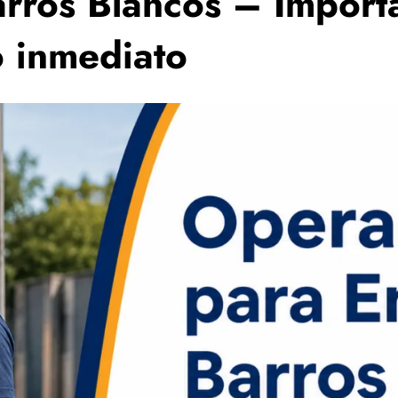
rros Blancos – Import
o inmediato