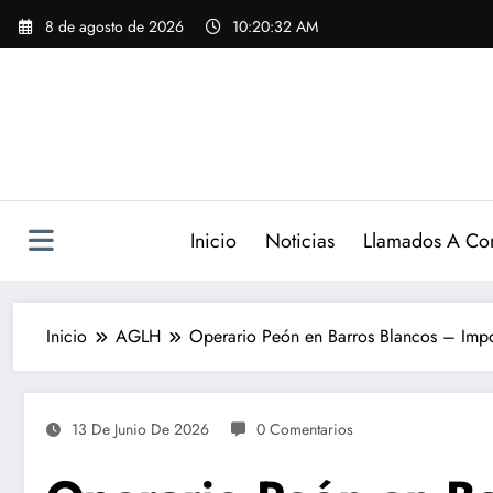
Saltar
8 de agosto de 2026
10:20:33 AM
al
contenido
Inicio
Noticias
Llamados A Co
Inicio
AGLH
Operario Peón en Barros Blancos – Impo
13 De Junio De 2026
0 Comentarios