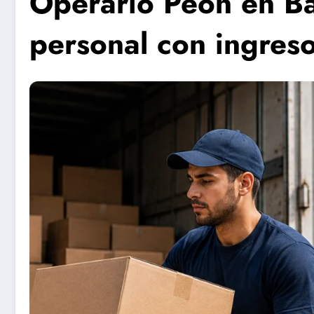
Operario Peón en Ba
personal con ingres