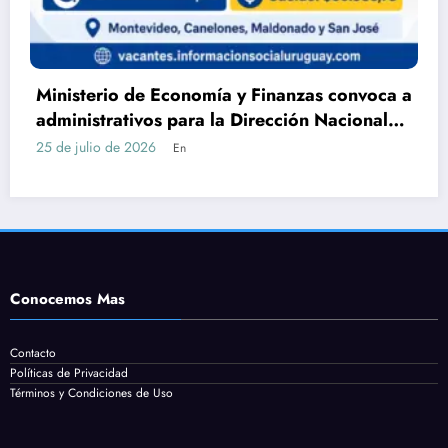
nvoca a
DGEIP abre llamado para Auxiliar de
ional
Servicio en Maldonado: requisitos, tar
cómo postularse
24 de julio de 2026
En
Conocemos Mas
Contacto
Políticas de Privacidad
Términos y Condiciones de Uso