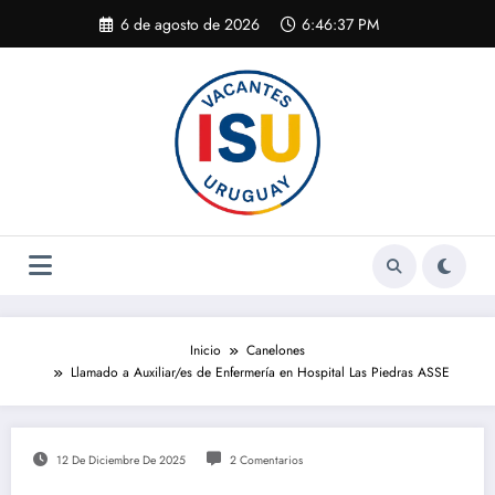
Saltar
6 de agosto de 2026
6:46:38 PM
al
contenido
Inicio
Canelones
Llamado a Auxiliar/es de Enfermería en Hospital Las Piedras ASSE
12 De Diciembre De 2025
2 Comentarios