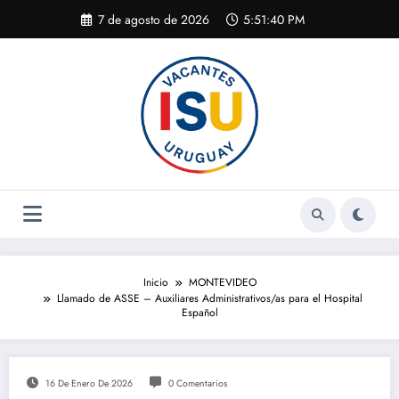
Saltar
7 de agosto de 2026
5:51:40 PM
al
contenido
Inicio
MONTEVIDEO
Llamado de ASSE – Auxiliares Administrativos/as para el Hospital
Español
16 De Enero De 2026
0 Comentarios