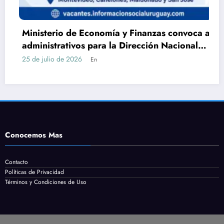
Ministerio de Economía y Finanzas convoca a
administrativos para la Dirección Nacional
de Catastro con Bachillerato
25 de julio de 2026
En
Conocemos Mas
Contacto
Políticas de Privacidad
Términos y Condiciones de Uso