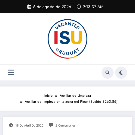
Saltar
6 de agosto de 2026
9:13:38 AM
al
contenido
Inicio
Auxiliar de Limpieza
Auxiliar de limpieza en la zona del Pinar (Sueldo $260,86)
19 De Abril De 2025
2 Comentarios