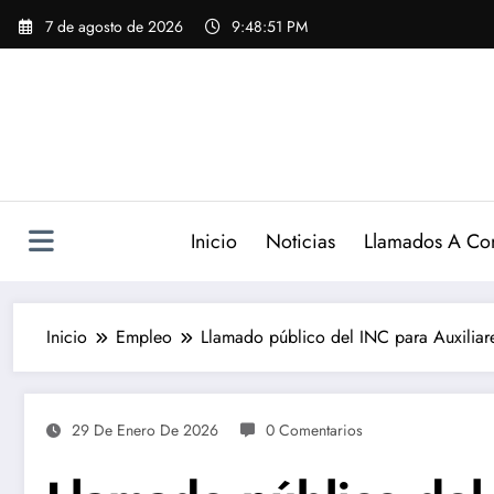
Saltar
7 de agosto de 2026
9:48:53 PM
al
contenido
Inicio
Noticias
Llamados A Co
Inicio
Empleo
Llamado público del INC para Auxiliare
29 De Enero De 2026
0 Comentarios