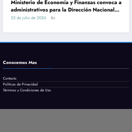
nomía y Finanzas convoca a
DGEIP abre llamad
ara la Dirección Nacional
Servicio en Maldon
achillerato
cómo postularse
24 de julio de 2026
n
En
Conocemos Mas
Contacto
Políticas de Privacidad
Términos y Condiciones de Uso