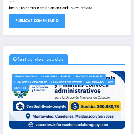
Recibir un correo electrónico con cada nueva entrada.
Ofertas destacadas
S
EMPLEO
ENCONTRAR EMPLEO
ANEP
AUXILIAR DE LIMPIEZA
AMADOS DEL ESTADO
MALDONADO
MEF
AUXILIARES DE SERVICIO
EMPL
LLAMADOS A CONCURSO
LLAM