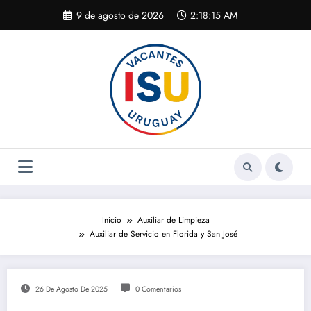
Saltar
9 de agosto de 2026
2:18:16 AM
al
contenido
Inicio
Auxiliar de Limpieza
Auxiliar de Servicio en Florida y San José
26 De Agosto De 2025
0 Comentarios