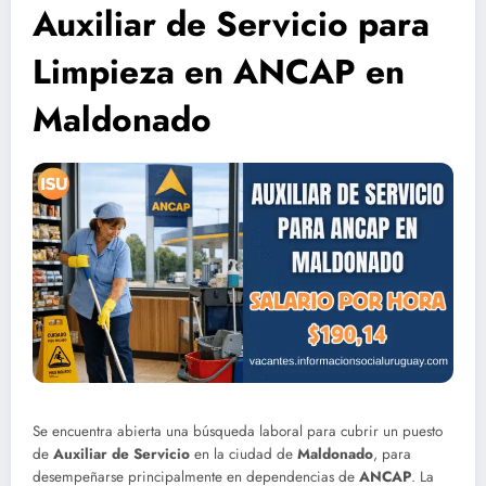
Auxiliar de Servicio para
Limpieza en ANCAP en
Maldonado
Se encuentra abierta una búsqueda laboral para cubrir un puesto
de
Auxiliar de Servicio
en la ciudad de
Maldonado
, para
desempeñarse principalmente en dependencias de
ANCAP
. La