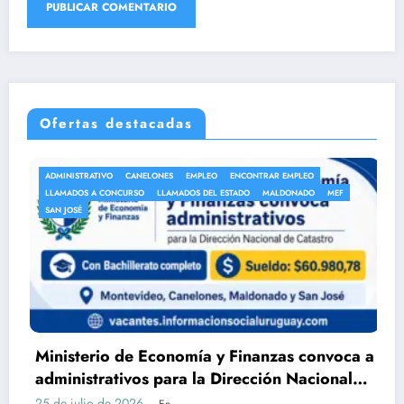
Ofertas destacadas
ADMINISTRATIVO
CANELONES
EMPLEO
ENCONTRAR EMPLEO
LLAMADOS A CONCURSO
LLAMADOS DEL ESTADO
MALDONADO
MEF
SAN JOSÉ
Ministerio de Economía y Finanzas convoca a
D
administrativos para la Dirección Nacional
S
de Catastro con Bachillerato
25 de julio de 2026
2
En