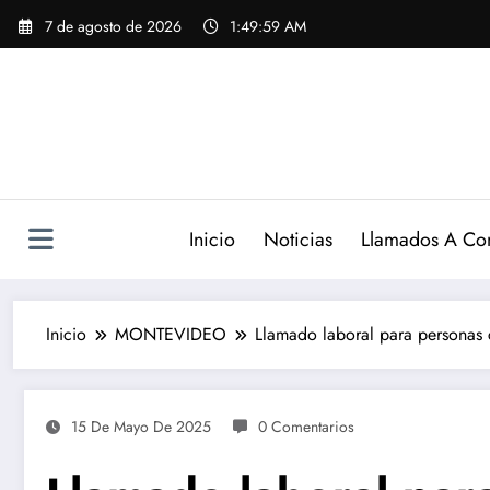
Saltar
7 de agosto de 2026
1:50:00 AM
al
contenido
Inicio
Noticias
Llamados A Co
Inicio
MONTEVIDEO
Llamado laboral para personas
15 De Mayo De 2025
0 Comentarios