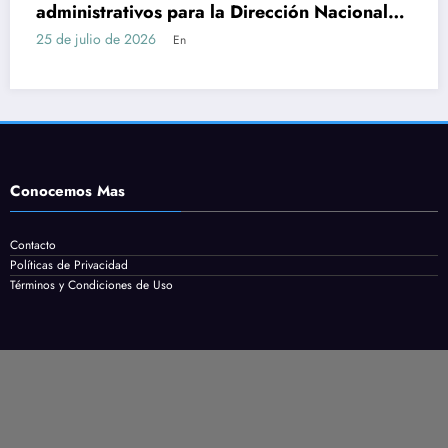
acional
Servicio en Maldonado: requisitos, t
cómo postularse
24 de julio de 2026
En
Conocemos Mas
Contacto
Políticas de Privacidad
Términos y Condiciones de Uso