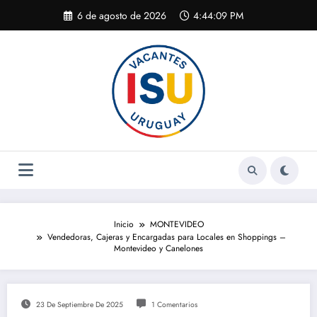
Saltar
6 de agosto de 2026
4:44:10 PM
al
contenido
Inicio
MONTEVIDEO
Vendedoras, Cajeras y Encargadas para Locales en Shoppings –
Montevideo y Canelones
23 De Septiembre De 2025
1 Comentarios