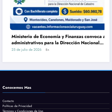
Ministerio de Economía y Finanzas convoca a
administrativos para la Dirección Nacional
de Catastro con Bachillerato
25 de julio de 2026
En
Conocemos Mas
Contacto
Políticas de Privacidad
Términos y Condiciones de Uso