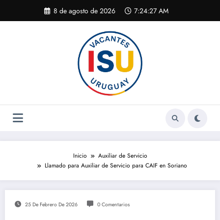
Saltar
8 de agosto de 2026
7:24:27 AM
al
contenido
Inicio
Auxiliar de Servicio
Llamado para Auxiliar de Servicio para CAIF en Soriano
25 De Febrero De 2026
0 Comentarios