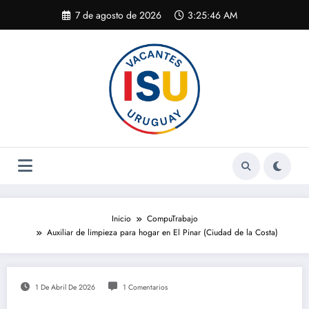
Saltar
7 de agosto de 2026
3:25:46 AM
al
contenido
Inicio
CompuTrabajo
Auxiliar de limpieza para hogar en El Pinar (Ciudad de la Costa)
1 De Abril De 2026
1 Comentarios