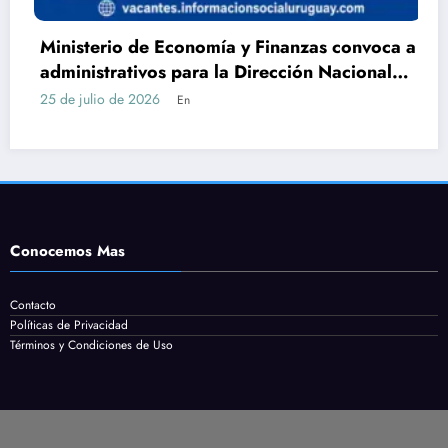
Ministerio de Economía y Finanzas convoca a
administrativos para la Dirección Nacional
de Catastro con Bachillerato
25 de julio de 2026
En
Conocemos Mas
Contacto
Políticas de Privacidad
Términos y Condiciones de Uso