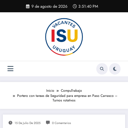
Saltar
9 de agosto de 2026
3:51:41 PM
al
contenido
Inicio
CompuTrabajo
Portero con tareas de Seguridad para empresa en Paso Carrasco –
Turnos rotativos
15 De Julio De 2025
0 Comentarios