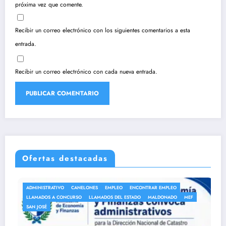
próxima vez que comente.
Recibir un correo electrónico con los siguientes comentarios a esta
entrada.
Recibir un correo electrónico con cada nueva entrada.
Ofertas destacadas
TRATIVO
CANELONES
EMPLEO
ENCONTRAR EMPLEO
ANEP
AU
OS A CONCURSO
LLAMADOS DEL ESTADO
MALDONADO
MEF
AUXILIARE
É
LLAMADOS