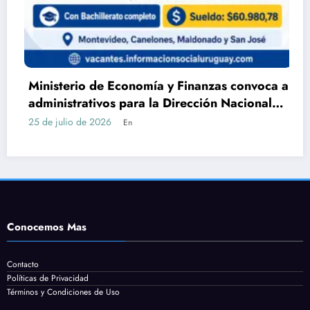
terio de Economía y Finanzas convoca a
DGEIP 
istrativos para la Dirección Nacional
Servic
tastro con Bachillerato
cómo p
ulio de 2026
24 de jul
En
Conocemos Mas
Contacto
Políticas de Privacidad
Términos y Condiciones de Uso