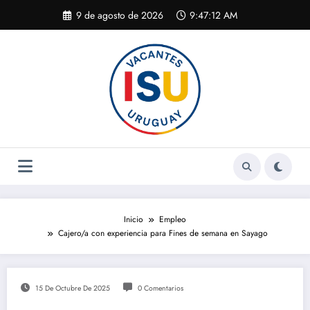
Saltar
9 de agosto de 2026
9:47:13 AM
al
contenido
Inicio
Empleo
Cajero/a con experiencia para Fines de semana en Sayago
15 De Octubre De 2025
0 Comentarios