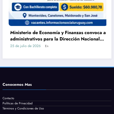
Economía y Finanzas convoca a
DGEIP abre llam
s para la Dirección Nacional
Servicio en Mal
n Bachillerato
cómo postulars
24 de julio de 2026
En
Conocemos Mas
Contacto
Políticas de Privacidad
Términos y Condiciones de Uso