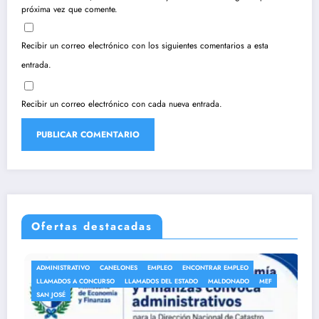
próxima vez que comente.
Recibir un correo electrónico con los siguientes comentarios a esta
entrada.
Recibir un correo electrónico con cada nueva entrada.
Ofertas destacadas
LONES
EMPLEO
ENCONTRAR EMPLEO
ANEP
AUXILIAR DE LIMPI
LLAMADOS DEL ESTADO
MALDONADO
MEF
AUXILIARES DE SERVICIO
LLAMADOS A CONCURSO