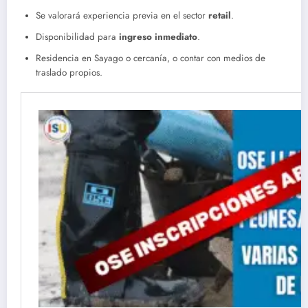
Se valorará experiencia previa en el sector
retail
.
Disponibilidad para
ingreso inmediato
.
Residencia en Sayago o cercanía, o contar con medios de
traslado propios.