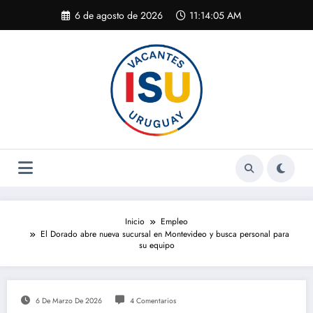
Saltar
6 de agosto de 2026
11:14:06 AM
al
contenido
Inicio
Empleo
El Dorado abre nueva sucursal en Montevideo y busca personal para
su equipo
6 De Marzo De 2026
4 Comentarios