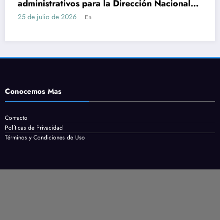
n Nacional
Servicio en Maldonado: requisitos
cómo postularse
24 de julio de 2026
En
Conocemos Mas
Contacto
Políticas de Privacidad
Términos y Condiciones de Uso