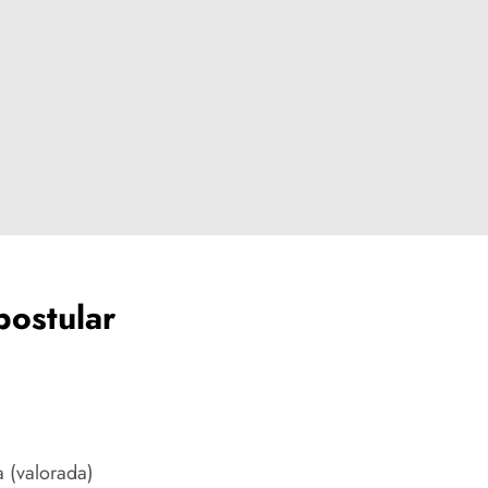
postular
a (valorada)