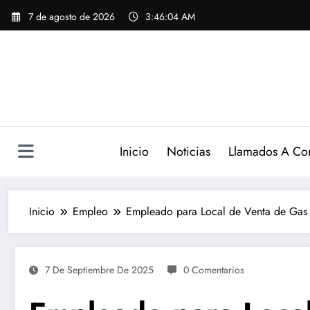
Saltar
7 de agosto de 2026
3:46:05 AM
al
contenido
Inicio
Noticias
Llamados A Co
Inicio
Empleo
Empleado para Local de Venta de Ga
7 De Septiembre De 2025
0 Comentarios