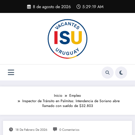
Saltar
8 de agosto de 2026
5:29:19 AM
al
contenido
Inicio
Empleo
Inspector de Tránsito en Palmitas: Intendencia de Soriano abre
llamado con sueldo de $32.803
18 De Febrero De 2026
0 Comentarios