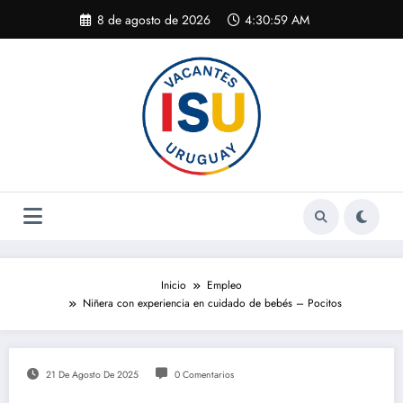
Saltar
8 de agosto de 2026
4:30:59 AM
al
contenido
Inicio
Empleo
Niñera con experiencia en cuidado de bebés – Pocitos
21 De Agosto De 2025
0 Comentarios