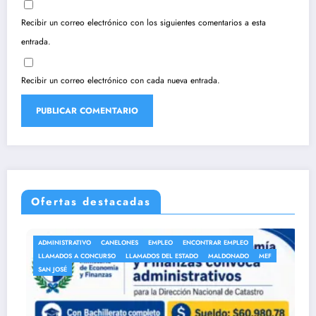
Recibir un correo electrónico con los siguientes comentarios a esta
entrada.
Recibir un correo electrónico con cada nueva entrada.
Ofertas destacadas
TRATIVO
CANELONES
EMPLEO
ENCONTRAR EMPLEO
ANEP
AU
OS A CONCURSO
LLAMADOS DEL ESTADO
MALDONADO
MEF
AUXILIARE
É
LLAMADOS