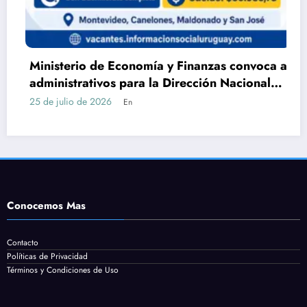
terio de Economía y Finanzas convoca a
DGEIP 
istrativos para la Dirección Nacional
Servic
tastro con Bachillerato
cómo p
ulio de 2026
24 de jul
En
Conocemos Mas
Contacto
Políticas de Privacidad
Términos y Condiciones de Uso