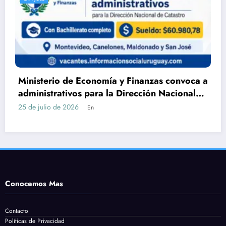
 y Finanzas convoca a
DGEIP abre llamado para
 Dirección Nacional
Servicio en Maldonado: r
erato
cómo postularse
24 de julio de 2026
En
Conocemos Mas
Contacto
Políticas de Privacidad