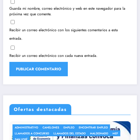
Guarda mi nombre, correo electrónico y web en este navegador para la
próxima vez que comente.
Recibir un correo electrónico con los siguientes comentarios a esta
entrada.
Recibir un correo electrónico con cada nueva entrada.
Ofertas destacadas
EO
ENCONTRAR EMPLEO
ANEP
AUXILIAR DE LIMPIEZA
AUXILIAR 
L ESTADO
MALDONADO
MEF
AUXILIARES DE SERVICIO
EMPLEO
ENC
LLAMADOS A CONCURSO
LLAMADOS DEL