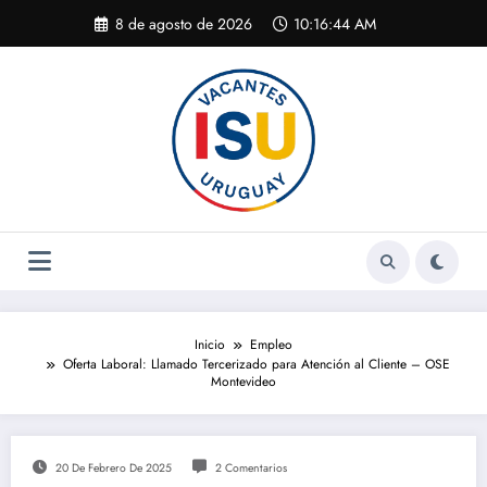
Saltar
8 de agosto de 2026
10:16:45 AM
al
contenido
Inicio
Empleo
Oferta Laboral: Llamado Tercerizado para Atención al Cliente – OSE
Montevideo
20 De Febrero De 2025
2 Comentarios