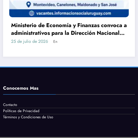
nvoca a
DGEIP abre llamado para Auxiliar de
ional
Servicio en Maldonado: requisitos, tar
cómo postularse
24 de julio de 2026
En
Conocemos Mas
Contacto
Políticas de Privacidad
Términos y Condiciones de Uso