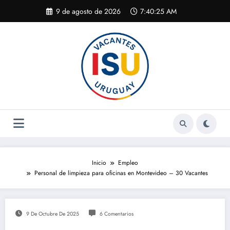
Saltar
9 de agosto de 2026
7:40:26 AM
al
contenido
Inicio
Empleo
Personal de limpieza para oficinas en Montevideo – 30 Vacantes
9 De Octubre De 2025
6 Comentarios