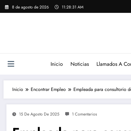
Saltar
8 de agosto de 2026
11:28:32 AM
al
contenido
Inicio
Noticias
Llamados A Co
Inicio
Encontrar Empleo
Empleada para consultorio d
15 De Agosto De 2025
1 Comentarios