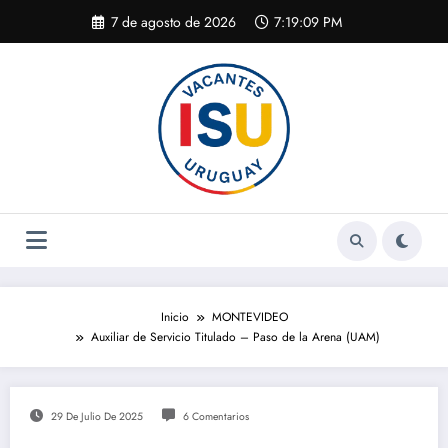
Saltar
7 de agosto de 2026
7:19:09 PM
al
contenido
Inicio
MONTEVIDEO
Auxiliar de Servicio Titulado – Paso de la Arena (UAM)
29 De Julio De 2025
6 Comentarios