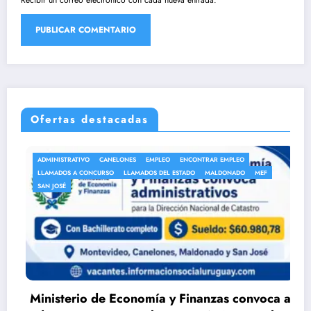
Ofertas destacadas
ADMINISTRATIVO
CANELONES
EMPLEO
ENCONTRAR EMPLEO
A
LLAMADOS A CONCURSO
LLAMADOS DEL ESTADO
MALDONADO
MEF
A
SAN JOSÉ
L
Ministerio de Economía y Finanzas convoca a
D