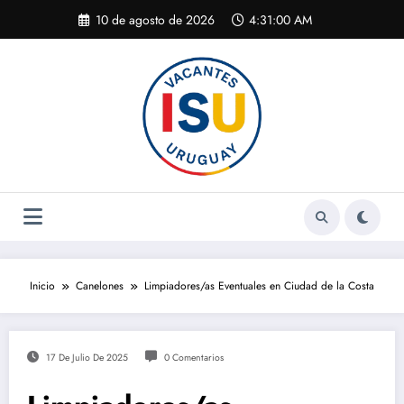
Saltar
10 de agosto de 2026
4:31:01 AM
al
contenido
Inicio
Canelones
Limpiadores/as Eventuales en Ciudad de la Costa
17 De Julio De 2025
0 Comentarios