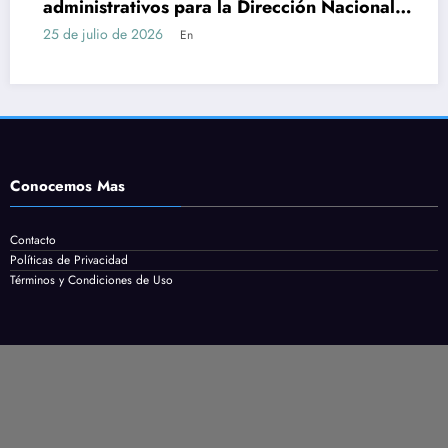
administrativos para la Dirección Nacional
Se
de Catastro con Bachillerato
c
5 de julio de 2026
24
En
Conocemos Mas
Contacto
Políticas de Privacidad
Términos y Condiciones de Uso