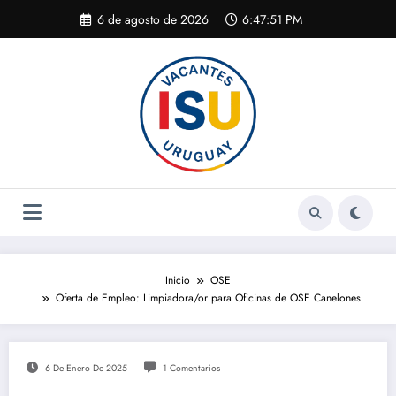
Saltar
6 de agosto de 2026
6:47:51 PM
al
contenido
Inicio
OSE
Oferta de Empleo: Limpiadora/or para Oficinas de OSE Canelones
6 De Enero De 2025
1 Comentarios