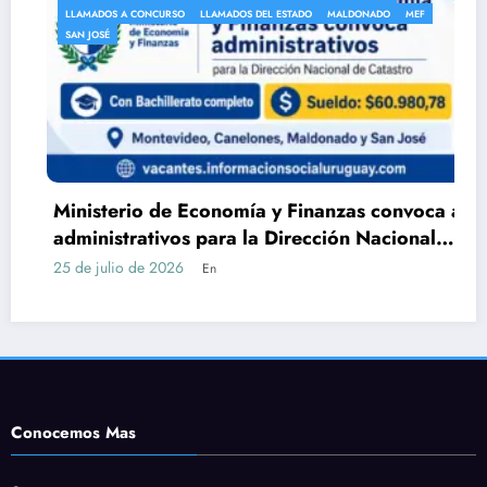
LLAMADOS A CONCURSO
LLAMADOS DEL ESTADO
MALDONADO
MEF
SAN JOSÉ
Ministerio de Economía y Finanzas convoca a
administrativos para la Dirección Nacional
de Catastro con Bachillerato
25 de julio de 2026
En
Conocemos Mas