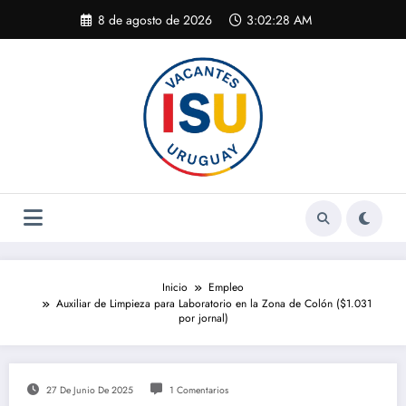
Saltar
8 de agosto de 2026
3:02:29 AM
al
contenido
Inicio
Empleo
Auxiliar de Limpieza para Laboratorio en la Zona de Colón ($1.031
por jornal)
27 De Junio De 2025
1 Comentarios