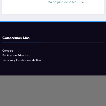
cómo postularse
24 de julio de 2026
En
Conocemos Mas
Contacto
Políticas de Privacidad
Términos y Condiciones de Uso