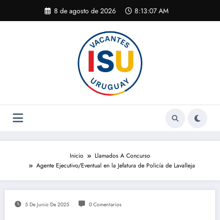
Saltar
8 de agosto de 2026
8:13:07 AM
al
contenido
Inicio
Llamados A Concurso
Agente Ejecutivo/Eventual en la Jefatura de Policía de Lavalleja
5 De Junio De 2025
0 Comentarios