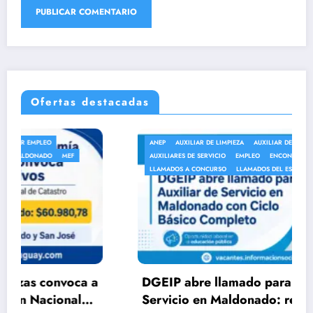
Ofertas destacadas
ANEP
AUXILIAR DE LIMPIEZA
AUXILIAR DE SERVICIO
AUXILIARES DE SERVICIO
EMPLEO
ENCONTRAR EMPLEO
LLAMADOS A CONCURSO
LLAMADOS DEL ESTADO
MALDONADO
DGEIP abre llamado para Auxiliar de
Servicio en Maldonado: requisitos, tareas y