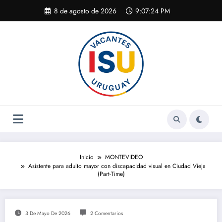
Saltar
8 de agosto de 2026
9:07:25 PM
al
contenido
Inicio
MONTEVIDEO
Asistente para adulto mayor con discapacidad visual en Ciudad Vieja
(Part-Time)
3 De Mayo De 2026
2 Comentarios