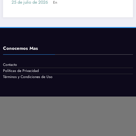
 con Bachillerato
cómo postul
2026
24 de julio de 20
En
Conocemos Mas
Contacto
Políticas de Privacidad
Términos y Condiciones de Uso