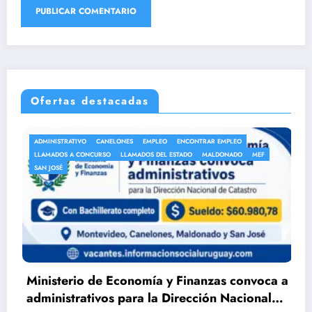
Ofertas destacadas
CANELONES
EMPLEO
ENCONTRAR EMPLEO
ANEP
AUXILIAR DE 
URSO
LLAMADOS DEL ESTADO
MALDONADO
MEF
AUXILIARES DE SERVI
LLAMADOS A CONCU
de Economía y Finanzas convoca a
DGEIP abre l
ivos para la Dirección Nacional
Servicio en 