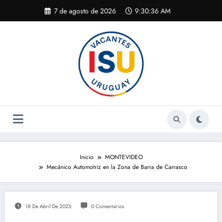
Saltar
7 de agosto de 2026
9:30:37 AM
al
contenido
Inicio
MONTEVIDEO
Mecánico Automotriz en la Zona de Barra de Carrasco
18 De Abril De 2025
0 Comentarios