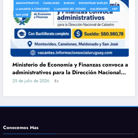
DMINISTRATIVO
CANELONES
EMPLEO
ENCONTRAR EMPLEO
AN
LLAMADOS A CONCURSO
LLAMADOS DEL ESTADO
MALDONADO
MEF
AUX
AN JOSÉ
LL
inisterio de Economía y Finanzas convoca a
DG
dministrativos para la Dirección Nacional
Ser
e Catastro con Bachillerato
có
 de julio de 2026
24 d
En
Conocemos Mas