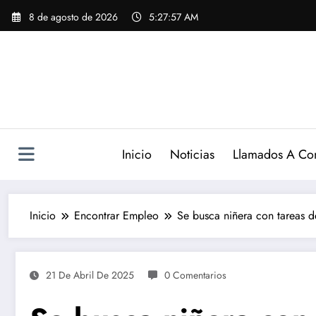
Saltar
8 de agosto de 2026
5:27:58 AM
al
contenido
Inicio
Noticias
Llamados A Co
Inicio
Encontrar Empleo
Se busca niñera con tareas 
21 De Abril De 2025
0 Comentarios