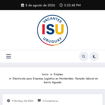
Saltar
8 de agosto de 2026
3:25:48 PM
al
contenido
Inicio
Empleo
Electricista para Empresa Logística en Montevideo: llamado laboral en
barrio Aguada
9 De Mayo De 2026
0 Comentarios