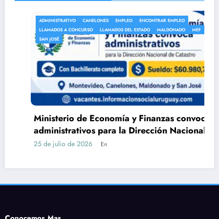
ADMINISTRATIVO
CANELONES
EMPLEO
ENCONTRAR EMPLEO
LLAMADOS A CONCURSO
LLAMADOS DEL ESTADO
MALDONADO
MEF
SAN JOSÉ
Ministerio de Economía y Finanzas convoca a
administrativos para la Dirección Nacional
de Catastro con Bachillerato
25 de julio de 2026
En
Conocemos Mas