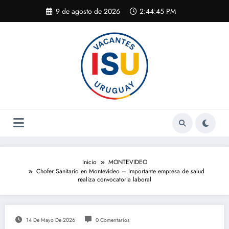
Saltar
9 de agosto de 2026
2:44:45 PM
al
contenido
Inicio
MONTEVIDEO
Chofer Sanitario en Montevideo – Importante empresa de salud
realiza convocatoria laboral
14 De Mayo De 2026
0 Comentarios