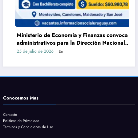
Ministerio de Economía y Finanzas convoca a
administrativos para la Dirección Nacional
de Catastro con Bachillerato
25 de julio de 2026
En
Conocemos Mas
Contacto
Políticas de Privacidad
Términos y Condiciones de Uso