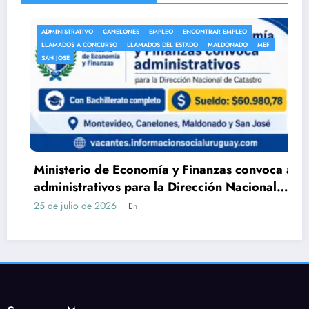
ADMINISTRATIVO
CANELONES
EMPLEO
ENCONTRAR EMPLEO
LLAMADOS A CONCURSO
LLAMADOS DEL ESTADO
MALDONADO
MEF
SAN JOSÉ
Ministerio de Economía y Finanzas convoca a
administrativos para la Dirección Nacional
de Catastro con Bachillerato
25 de julio de 2026
En