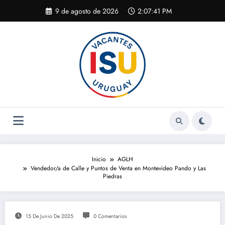
Saltar
9 de agosto de 2026
2:07:41 PM
al
contenido
Inicio
AGLH
Vendedor/a de Calle y Puntos de Venta en Montevideo Pando y Las
Piedras
15 De Junio De 2025
0 Comentarios