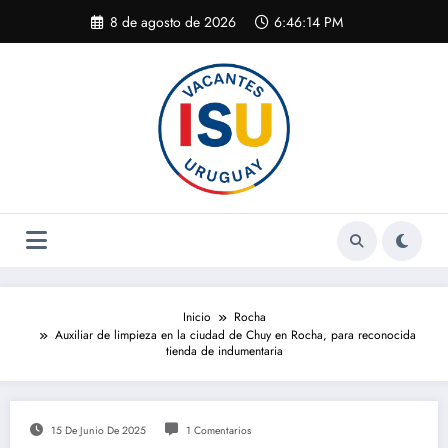
Saltar
8 de agosto de 2026
6:46:14 PM
al
contenido
Inicio
Rocha
Auxiliar de limpieza en la ciudad de Chuy en Rocha, para reconocida
tienda de indumentaria
15 De Junio De 2025
1 Comentarios