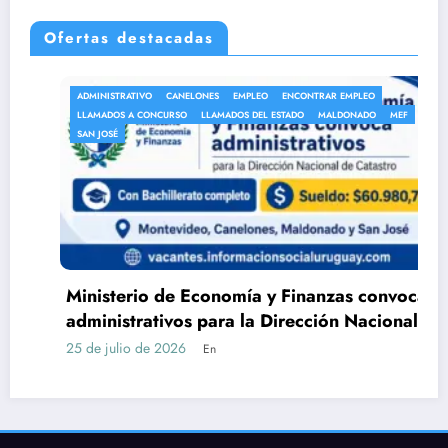
Ofertas destacadas
ADMINISTRATIVO
CANELONES
EMPLEO
ENCONTRAR EMPLEO
LLAMADOS A CONCURSO
LLAMADOS DEL ESTADO
MALDONADO
MEF
SAN JOSÉ
Ministerio de Economía y Finanzas convoca a
administrativos para la Dirección Nacional
de Catastro con Bachillerato
25 de julio de 2026
En