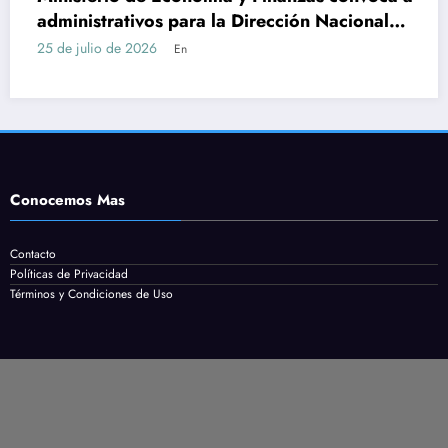
para la Dirección Nacional
Servicio en Maldo
Bachillerato
cómo postularse
24 de julio de 2026
En
E
Conocemos Mas
Contacto
Políticas de Privacidad
Términos y Condiciones de Uso