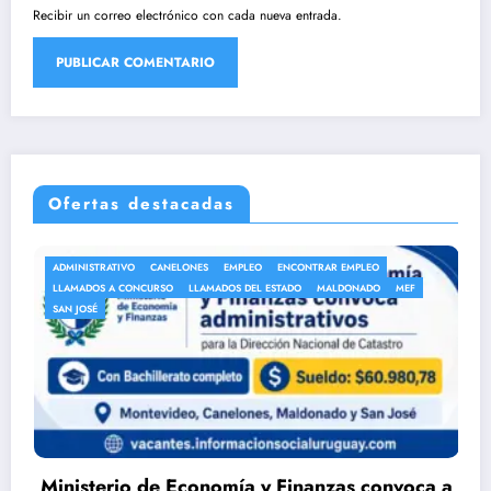
Recibir un correo electrónico con cada nueva entrada.
Ofertas destacadas
NES
EMPLEO
ENCONTRAR EMPLEO
ANEP
AUXILIAR DE LIMPIEZA
LLAMADOS DEL ESTADO
MALDONADO
MEF
AUXILIARES DE SERVICIO
EM
LLAMADOS A CONCURSO
LL
conomía y Finanzas convoca a
DGEIP abre llama