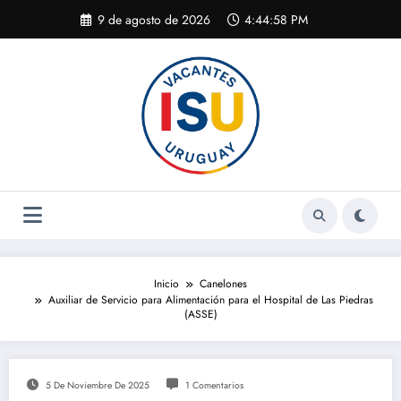
Saltar
9 de agosto de 2026
4:44:59 PM
al
contenido
Inicio
Canelones
Auxiliar de Servicio para Alimentación para el Hospital de Las Piedras
(ASSE)
5 De Noviembre De 2025
1 Comentarios