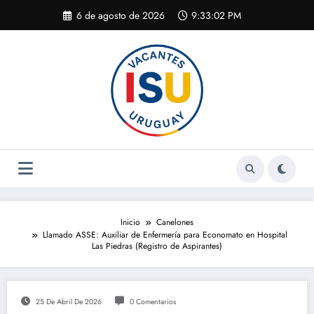
Saltar
6 de agosto de 2026
9:33:02 PM
al
contenido
Inicio
Canelones
Llamado ASSE: Auxiliar de Enfermería para Economato en Hospital
Las Piedras (Registro de Aspirantes)
25 De Abril De 2026
0 Comentarios