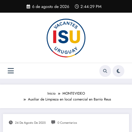
Saltar
6 de agosto de 2026
2:44:30 PM
al
contenido
Inicio
MONTEVIDEO
Auxiliar de Limpieza en local comercial en Barrio Reus
24 De Agosto De 2025
0 Comentarios