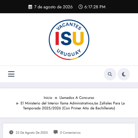
Saltar
7 de agosto de 2026
6:17:28 PM
al
contenido
Inicio
Llamados A Concurso
El Ministerio del Interior llama Administrativos/as Zafrales Para La
Temporada 2025/2026 (Con Primer Año de Bachillerato)
23 De Agosto De 2025
0 Comentarios