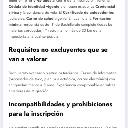
Tener entre
18 y 45 años
al cierre de la inscripción. Tener la
Cédula de identidad vigente
y en buen estado. La
Credencial
cívica
y la constancia de voto. El
Certificado de antecedentes
judiciales.
Carné de salud
vigente. En cuanto a la
Formación
mínima
requerida es de 1º de Bachillerato completo (todas las
materias aprobadas). Y residir a no más de 30 km de la
Inspectoría a la cual se postula.
Requisitos no excluyentes que se
van a valorar
Bachillerato avanzado o estudios terciarios. Cursos de informática
(procesador de texto, planilla electrónica, correo electrónico) con
antigüedad menor a 5 años. Experiencia comprobable en zafras
anteriores de Migración.
Incompatibilidades y prohibiciones
para la inscripción
No pueden inscribirse aquellas personas que mantengan vínculos