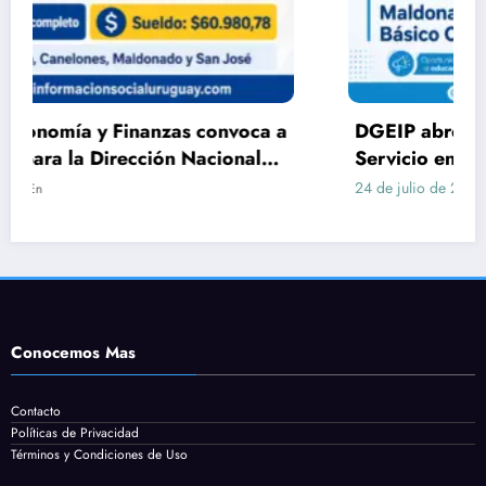
DGEIP abre llamado para Auxiliar de
Servicio en Maldonado: requisitos, tareas y
cómo postularse
24 de julio de 2026
En
Conocemos Mas
Contacto
Políticas de Privacidad
Términos y Condiciones de Uso