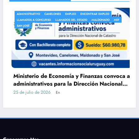
DMINISTRATIVO
CANELONES
EMPLEO
ENCONTRAR EMPLEO
AN
LLAMADOS A CONCURSO
LLAMADOS DEL ESTADO
MALDONADO
MEF
AUX
AN JOSÉ
LL
inisterio de Economía y Finanzas convoca a
DG
dministrativos para la Dirección Nacional
Ser
e Catastro con Bachillerato
có
 de julio de 2026
24 d
En