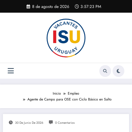
Saltar
8 de agosto de 2026
3:57:24 PM
al
contenido
Inicio
Empleo
Agente de Campo para OSE con Ciclo Básico en Salto
30 De Junio De 2026
0 Comentarios