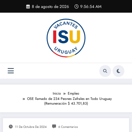
Saltar
8 de agosto de 2026
9:56:54 AM
al
contenido
Inicio
Empleo
OSE llamado de 234 Peones Zafrales en Todo Uruguay
(Remuneración $ 43.701,83)
11 De Octubre De 2024
6 Comentarios