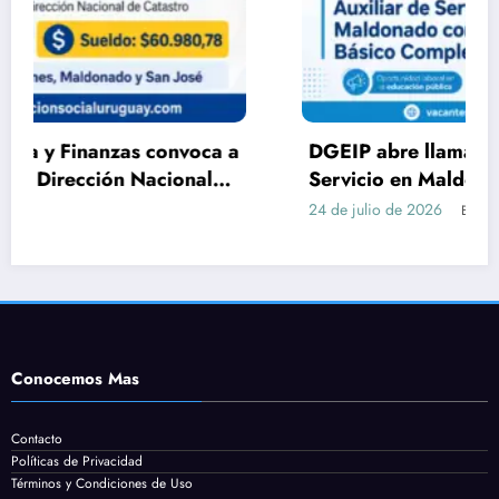
DGEIP abre llamado para Auxiliar de
Servicio en Maldonado: requisitos, tareas y
cómo postularse
24 de julio de 2026
En
Conocemos Mas
Contacto
Políticas de Privacidad
Términos y Condiciones de Uso