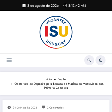
Saltar
8 de agosto de 2026
8:13:42 AM
al
contenido
Inicio
Empleo
Operario/a de Depósito para Barraca de Madera en Montevideo con
Primaria Completa
24 De Mayo De 2026
2 Comentarios