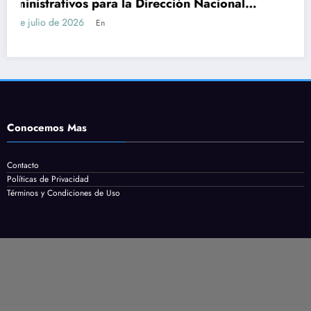
ional
Servicio en Maldonado: requisitos, tar
cómo postularse
24 de julio de 2026
En
Conocemos Mas
Contacto
Políticas de Privacidad
Términos y Condiciones de Uso