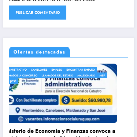
Ofertas destacadas
ANEP
AUXILIAR DE LIMPIEZA
AUXILIAR DE SERVICIO
MEF
AUXILIARES DE SERVICIO
EMPLEO
ENCONTRAR EMPLEO
LLAMADOS A CONCURSO
LLAMADOS DEL ESTADO
MALDONADO
nvoca a
DGEIP abre llamado para Auxiliar de