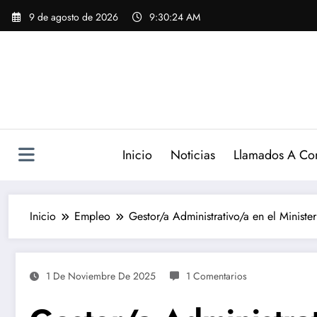
Saltar
9 de agosto de 2026
9:30:25 AM
al
contenido
Inicio
Noticias
Llamados A Co
Inicio
Empleo
Gestor/a Administrativo/a en el Ministe
1 De Noviembre De 2025
1 Comentarios