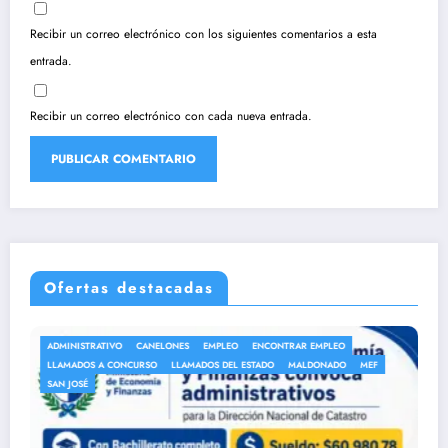
Recibir un correo electrónico con los siguientes comentarios a esta
entrada.
Recibir un correo electrónico con cada nueva entrada.
Ofertas destacadas
S
EMPLEO
ENCONTRAR EMPLEO
ANEP
AUXILIAR DE LIMPIEZA
AMADOS DEL ESTADO
MALDONADO
MEF
AUXILIARES DE SERVICIO
EMPL
LLAMADOS A CONCURSO
LLAM