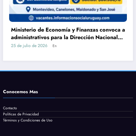
nomía y Finanzas convoca a
DGEIP abre llamad
ara la Dirección Nacional
Servicio en Maldon
achillerato
cómo postularse
24 de julio de 2026
n
En
Conocemos Mas
Contacto
Políticas de Privacidad
Términos y Condiciones de Uso