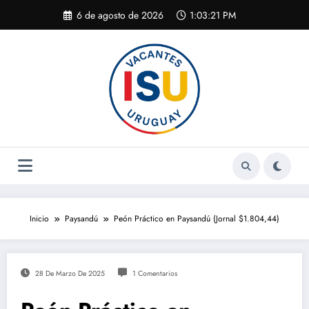
Saltar
6 de agosto de 2026
1:03:22 PM
al
contenido
Inicio
Paysandú
Peón Práctico en Paysandú (Jornal $1.804,44)
28 De Marzo De 2025
1 Comentarios