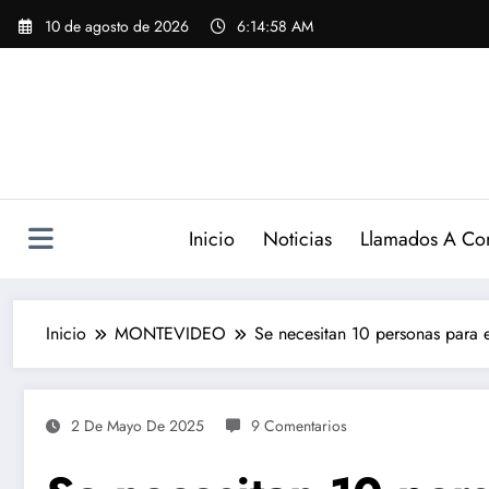
Saltar
10 de agosto de 2026
6:15:00 AM
al
contenido
Inicio
Noticias
Llamados A Co
Inicio
MONTEVIDEO
Se necesitan 10 personas para
2 De Mayo De 2025
9 Comentarios